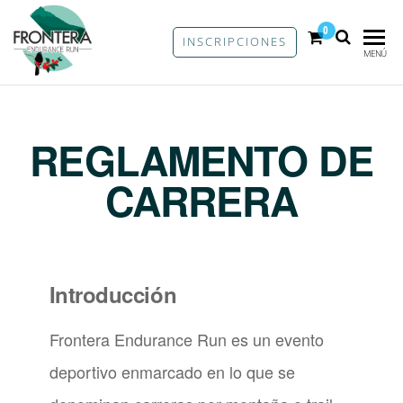
0
INSCRIPCIONES
FRONTERA
Carrera
MENÚ
de trail
ENDURANCE
running
RUN
en Jardín,
Colombia
REGLAMENTO DE
CARRERA
Introducción
Frontera Endurance Run es un evento
deportivo enmarcado en lo que se